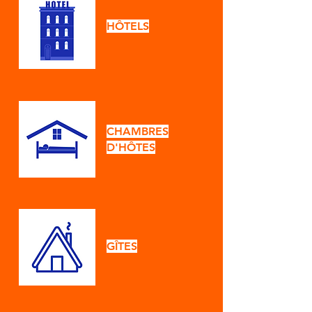
HÔTELS
CHAMBRES
D'HÔTES
​GÎTES