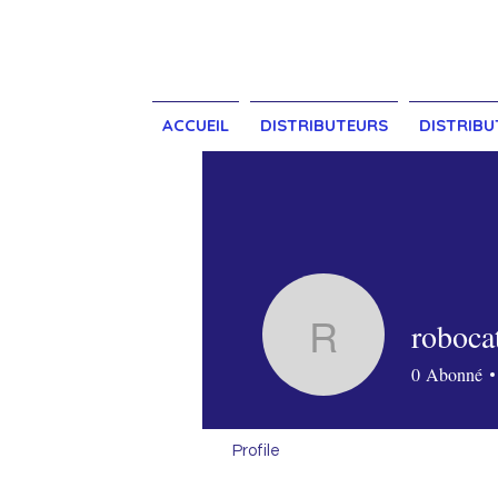
ACCUEIL
DISTRIBUTEURS
DISTRIBU
roboca
robocat c
0
Abonné
Profile