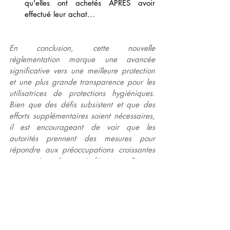
qu'elles ont achetés APRÈS avoir 
effectué leur achat…
En conclusion, cette nouvelle 
réglementation marque une avancée 
significative vers une meilleure protection 
et une plus grande transparence pour les 
utilisatrices de protections hygiéniques. 
Bien que des défis subsistent et que des 
efforts supplémentaires soient nécessaires, 
il est encourageant de voir que les 
autorités prennent des mesures pour 
répondre aux préoccupations croissantes 
en matière de santé féminine. Restons 
vigilants et continuons à plaider pour des 
normes plus strictes et une plus grande 
transparence, afin que toutes les femmes 
puissent avoir accès à des produits sûrs et 
de qualité.